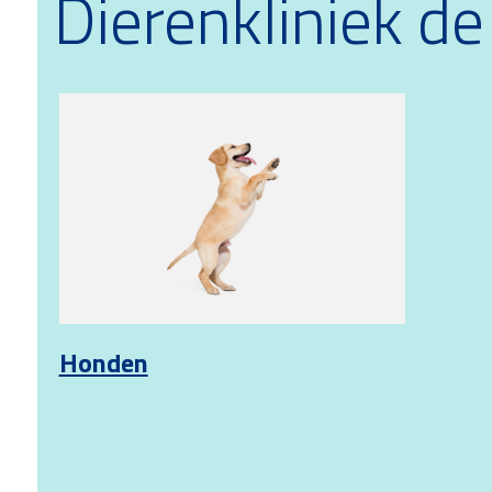
Dierenkliniek d
Honden