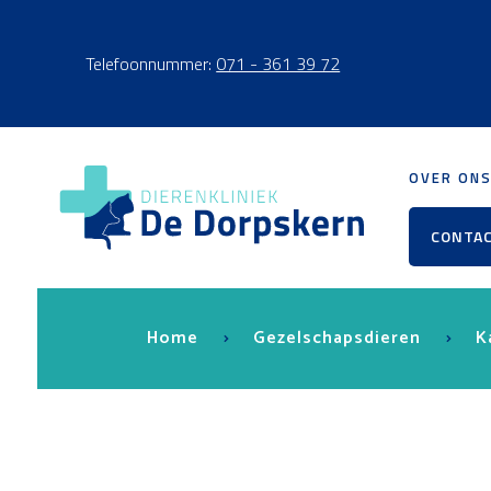
Telefoonnummer:
071 - 361 39 72
OVER ON
CONTA
Home
Gezelschapsdieren
K