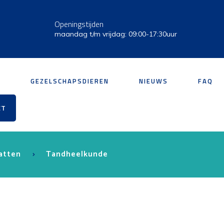
Openingstijden
maandag t/m vrijdag: 09:00-17:30uur
S
GEZELSCHAPSDIEREN
NIEUWS
FAQ
CT
atten
Tandheelkunde