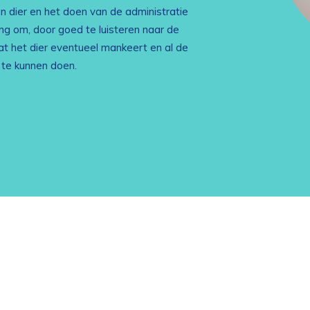
n dier en het doen van de administratie
ing om, door goed te luisteren naar de
wat het dier eventueel mankeert en al de
 te kunnen doen.