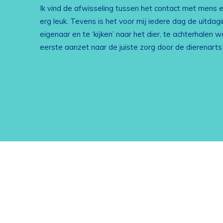
Ik vind de afwisseling tussen het contact met mens e
erg leuk. Tevens is het voor mij iedere dag de uitdag
eigenaar en te ‘kijken’ naar het dier, te achterhalen 
eerste aanzet naar de juiste zorg door de dierenarts